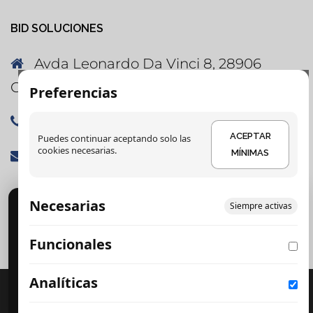
BID SOLUCIONES
Avda Leonardo Da Vinci 8, 28906
Getafe, Madrid
Preferencias
91 060 86 31
ACEPTAR
Puedes continuar aceptando solo las
cookies necesarias.
soluciones@bidsoluciones.es
MÍNIMAS
Necesarias
Cookies
Siempre activas
DETALLES
Usamos cookies para analítica y publicidad. Puedes
Funcionales
DETALLES
aceptar, rechazar o configurar.
CONFIGURAR PREFERENCIAS
ACEPTAR MÍNIMAS
Analíticas
DETALLES
Creado con WordPress
|
Tema:
Sydney
por
ACEPTAR TODO