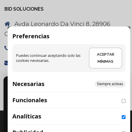
BID SOLUCIONES
Avda Leonardo Da Vinci 8, 28906
Getafe, Madrid
Preferencias
91 060 86 31
ACEPTAR
Puedes continuar aceptando solo las
cookies necesarias.
soluciones@bidsoluciones.es
MÍNIMAS
Necesarias
Cookies
Siempre activas
DETALLES
Usamos cookies para analítica y publicidad. Puedes
Funcionales
DETALLES
aceptar, rechazar o configurar.
CONFIGURAR PREFERENCIAS
ACEPTAR MÍNIMAS
Analíticas
DETALLES
Creado con WordPress
|
Tema:
Sydney
por
ACEPTAR TODO
aThemes.