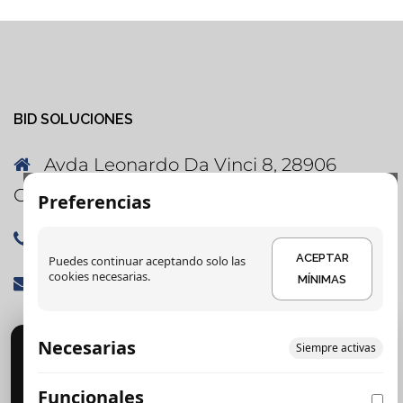
BID SOLUCIONES
Avda Leonardo Da Vinci 8, 28906
Getafe, Madrid
Preferencias
91 060 86 31
ACEPTAR
Puedes continuar aceptando solo las
cookies necesarias.
soluciones@bidsoluciones.es
MÍNIMAS
Necesarias
Cookies
Siempre activas
DETALLES
Usamos cookies para analítica y publicidad. Puedes
Funcionales
DETALLES
aceptar, rechazar o configurar.