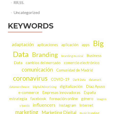
RR.SS.
Uncategorized
KEYWORDS
Big
adaptación
aplicaciones
aplicación
apps
Data
Branding
Business
branding musical
Data
cambios del mercado
comercio electrónico
comunicación
Comunidad de Madrid
coronavirus
COVID-19
Dark Data
datamark
digitalización
Díaz Ayuso
datawarehouse
Digital Advertising
e-commerce
Empresas innovadoras
España
estrategia
facebook
formación online
género
Imagen
influencers
Instagram
Internet
y Sonido
marketing
Marketing Digital
music branding