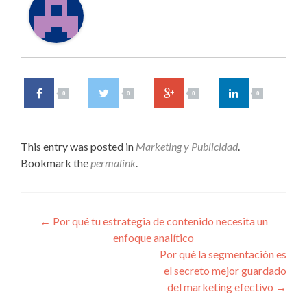
0
0
0
0
This entry was posted in
Marketing y Publicidad
.
Bookmark the
permalink
.
Navegacion de entrada
←
Por qué tu estrategia de contenido necesita un
enfoque analítico
Por qué la segmentación es
el secreto mejor guardado
del marketing efectivo
→