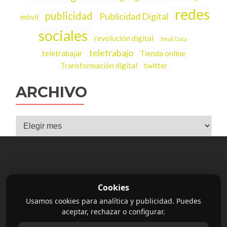
redes
publicidad
Publicidad Digital
móvil
sociales
revolución digital
Small Data
teletrabajo
teletrabajar
Tienda online
Transformación digital
twitter
ARCHIVO
Archivo
Cookies
soluciones@bidsoluciones.es
Usamos cookies para analítica y publicidad. Puedes
aceptar, rechazar o configurar.