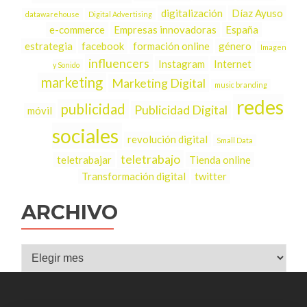
digitalización
Díaz Ayuso
datawarehouse
Digital Advertising
e-commerce
Empresas innovadoras
España
estrategia
facebook
formación online
género
Imagen
influencers
Instagram
Internet
y Sonido
marketing
Marketing Digital
music branding
redes
publicidad
Publicidad Digital
móvil
sociales
revolución digital
Small Data
teletrabajo
teletrabajar
Tienda online
Transformación digital
twitter
ARCHIVO
Archivo