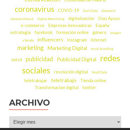
coronavirus
COVID-19
Dark Data
datamark
digitalización
Díaz Ayuso
datawarehouse
Digital Advertising
e-commerce
Empresas innovadoras
España
estrategia
facebook
formación online
género
Imagen
influencers
Instagram
Internet
y Sonido
marketing
Marketing Digital
music branding
redes
publicidad
Publicidad Digital
móvil
sociales
revolución digital
Small Data
teletrabajo
teletrabajar
Tienda online
Transformación digital
twitter
ARCHIVO
Archivo