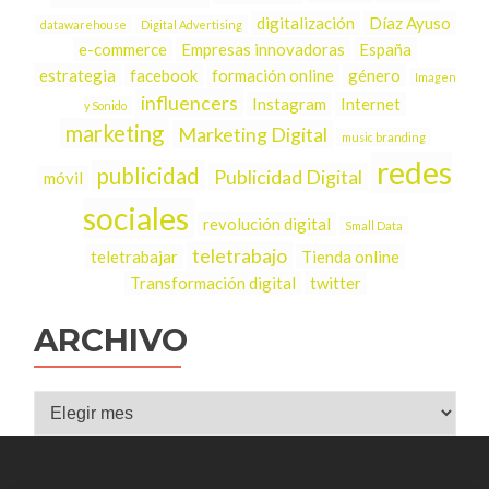
digitalización
Díaz Ayuso
datawarehouse
Digital Advertising
e-commerce
Empresas innovadoras
España
estrategia
facebook
formación online
género
Imagen
influencers
Instagram
Internet
y Sonido
marketing
Marketing Digital
music branding
redes
publicidad
Publicidad Digital
móvil
sociales
revolución digital
Small Data
teletrabajo
teletrabajar
Tienda online
Transformación digital
twitter
ARCHIVO
Archivo