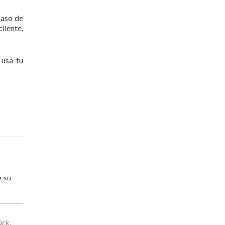
caso de
liente,
 usa tu
r su
ack
,