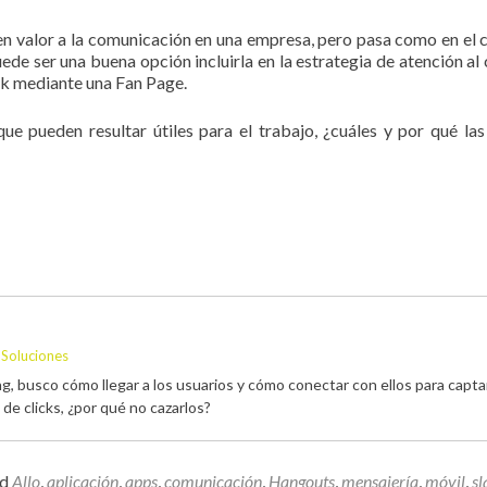
n valor a la comunicación en una empresa, pero pasa como en el 
de ser una buena opción incluirla en la estrategia de atención al c
ok mediante una Fan Page.
e pueden resultar útiles para el trabajo, ¿cuáles y por qué las
 Soluciones
, busco cómo llegar a los usuarios y cómo conectar con ellos para capta
 de clicks, ¿por qué no cazarlos?
ed
Allo
,
aplicación
,
apps
,
comunicación
,
Hangouts
,
mensajería
,
móvil
,
sl