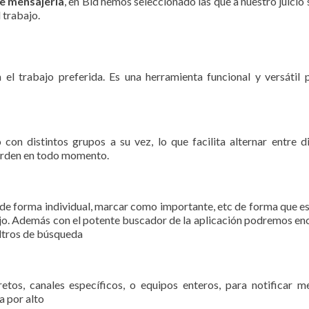
de mensajería
, en Bid hemos seleccionado las que a nuestro juicio s
 trabajo.
 el trabajo preferida. Es una herramienta funcional y versátil 
con distintos grupos a su vez, lo que facilita alternar entre d
orden en todo momento.
de forma individual, marcar como importante, etc de forma que es 
bajo. Además con el potente buscador de la aplicación podremos en
iltros de búsqueda
tos, canales específicos, o equipos enteros, para notificar m
a por alto