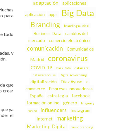
adaptación
aplicaciones
 Muchas
Big Data
aplicación
apps
to para
Branding
branding musical
Business Data
cambios del
ue todo
mercado
comercio electrónico
comunicación
Comunidad de
adas, y
coronavirus
ión.
Madrid
COVID-19
Dark Data
datamark
datawarehouse
Digital Advertising
digitalización
Díaz Ayuso
e-
ida que
commerce
Empresas innovadoras
o crear
España
estrategia
facebook
formación online
género
Imagen y
 que ya
influencers
Instagram
Sonido
nder el
marketing
Internet
Marketing Digital
music branding