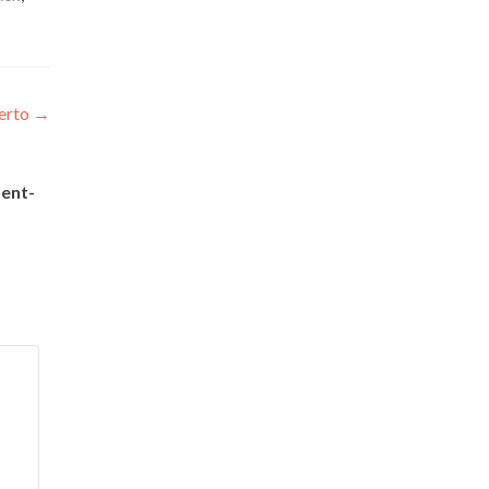
erto
→
ent-