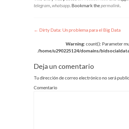
telegram
,
whatsapp
. Bookmark the
permalink
.
Navegacion de entrada
←
Dirty Data: Un problema para el Big Data
Warning
: count(): Parameter m
/home/u290225124/domains/bidsocialdata
Deja un comentario
Tu dirección de correo electrónico no será publi
Comentario