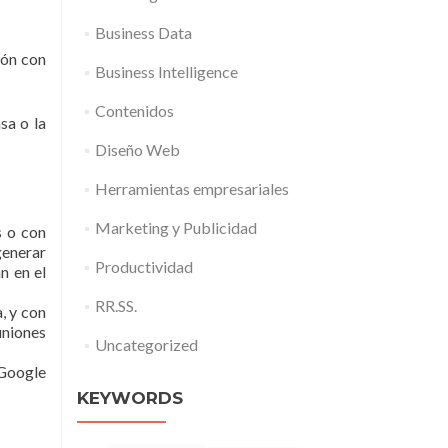
Business Data
ión con
Business Intelligence
Contenidos
sa o la
Diseño Web
Herramientas empresariales
Marketing y Publicidad
s o con
generar
Productividad
n en el
RR.SS.
, y con
uniones
Uncategorized
 Google
KEYWORDS