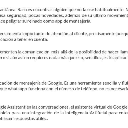
stantánea. Raro es encontrar alguien que no la use habitualmente.
scasa seguridad, pocas novedades, además de su último movimien
ce peligrar su reinado como app de mensajería.
rramienta importante de atención al cliente, precisamente porq
icación a tener en cuenta.
menten la comunicación, más allá de la posibilidad de hacer llam
ro si aún así no requieres nada más que eso, sencillez, es tu aplicac
cación de mensajería de Google. Es una herramienta sencilla y flu
 que whatsapp funciona con el número de teléfono, no es necesari
ogle Assistant en las conversaciones, el asistente virtual de Google
cio para una integración de la Inteligencia Artificial para ente
frecer respuestas útiles..